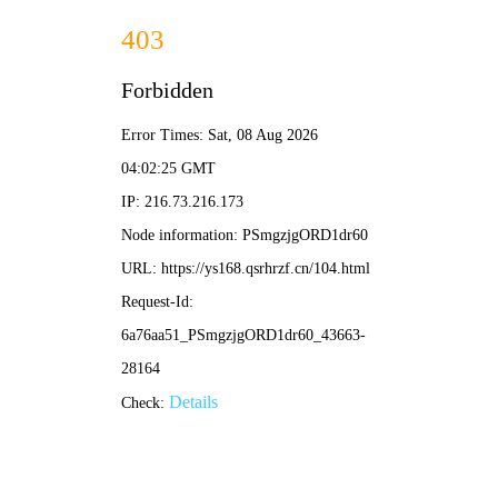
🍑
蜜桃
视频
· 甜度满分
首页
爱情
青春
电影
剧集
短剧
动漫
🍑
甜
蜜桃心动 · 甜蜜暴击
— 心动 · 青春 · 治愈 —
怦然心动
· 初恋这件小事
青春里最美好的事，就是遇见你。纯爱电影经典，甜
蜜又治愈的初恋故事，每一帧都甜到心坎。